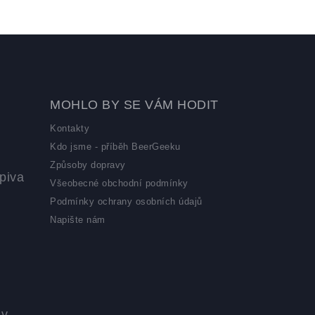
MOHLO BY SE VÁM HODIT
Kontakty
Kdo jsme - příběh BeerGeeku
Způsoby dopravy
piva
Všeobecné obchodní podmínky
Podmínky ochrany osobních údajů
Napište nám
 v