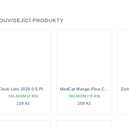
OUVISEJÍCÍ PRODUKTY
Clock Leto 2026 0,5 Plechovka
MadCat Mango-Pina-Coco-Sour-us 10 0,75 Lahev
SKLADEM
(2 KS)
SKLADEM
(>5 KS)
139 Kč
209 Kč