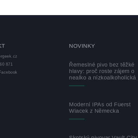
KT
NOVINKY
ergeek.cz
Řemeslné pivo bez těžké
60 871
hlavy: proč roste zájem o
Facebook
nealko a nízkoalkoholická 
z
Moderní IPAs od Fuerst
Wiacek z Německa
Skotský pivovar Vault City