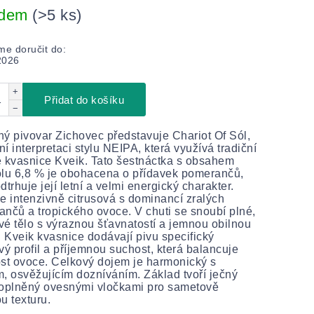
adem
(>5 ks)
e doručit do:
2026
+
Přidat do košíku
−
ý pivovar Zichovec představuje Chariot Of Sól,
í interpretaci stylu NEIPA, která využívá tradiční
 kvasnice Kveik. Tato šestnáctka s obsahem
lu 6,8 % je obohacena o přídavek pomerančů,
dtrhuje její letní a velmi energický charakter.
e intenzivně citrusová s dominancí zralých
nčů a tropického ovoce. V chuti se snoubí plné,
é tělo s výraznou šťavnatostí a jemnou obilnou
. Kveik kvasnice dodávají pivu specifický
vý profil a příjemnou suchost, která balancuje
st ovoce. Celkový dojem je harmonický s
, osvěžujícím dozníváním. Základ tvoří ječný
doplněný ovesnými vločkami pro sametově
u texturu.