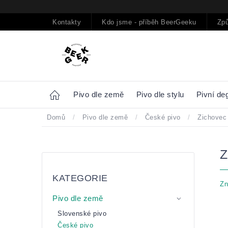
Přejít
na
obsah
Kontakty
Kdo jsme - příběh BeerGeeku
Způ
Home
Pivo dle země
Pivo dle stylu
Pivní de
Domů
/
Pivo dle země
/
České pivo
/
Zichovec 
Postranní
Přeskočit
panel
kategorie
KATEGORIE
Zn
Pivo dle země
Slovenské pivo
České pivo