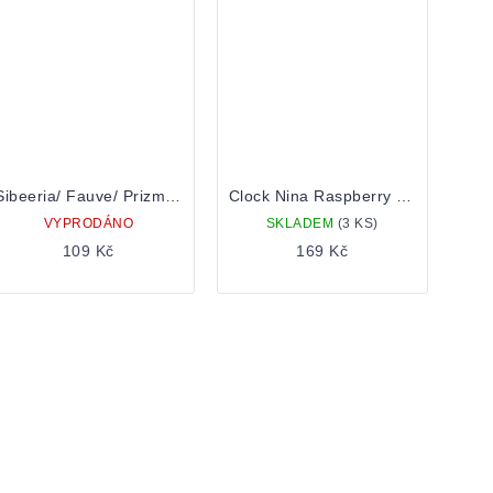
Sibeeria/ Fauve/ Prizm/ Sacrilège On the Planet Ygam 0,5 plechovka
Clock Nina Raspberry Berliner Weisse 0,5 Plechovka
VYPRODÁNO
SKLADEM
(3 KS)
109 Kč
169 Kč