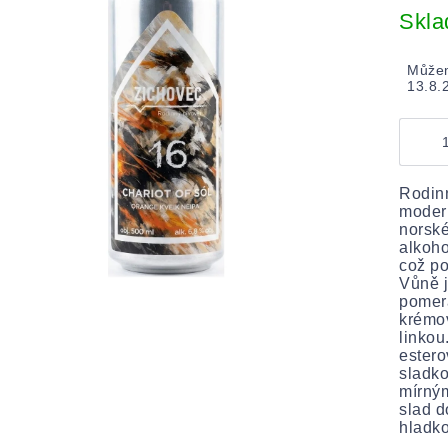
cena:
Skl
Můžem
13.8.
Rodinn
modern
norské
alkoho
což po
Vůně j
pomera
krémov
linkou
estero
sladko
mírným
slad 
hladko