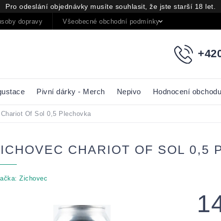
Pro odeslání objednávky musíte souhlasit, že jste starší 18 let.
soby dopravy
Všeobecné obchodní podmínky
Podmínky oc
+420
gustace
Pivní dárky - Merch
Nepivo
Hodnocení obchod
Chariot Of Sol 0,5 Plechovka
ZICHOVEC CHARIOT OF SOL 0,5
ačka:
Zichovec
1
Měrná