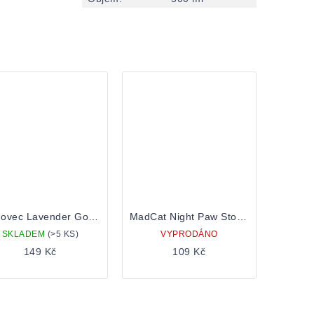
Zichovec Lavender Gose 0,5 Plechovka
MadCat Night Paw Stout 0,5 Plechovka
SKLADEM
(>5 KS)
VYPRODÁNO
149 Kč
109 Kč