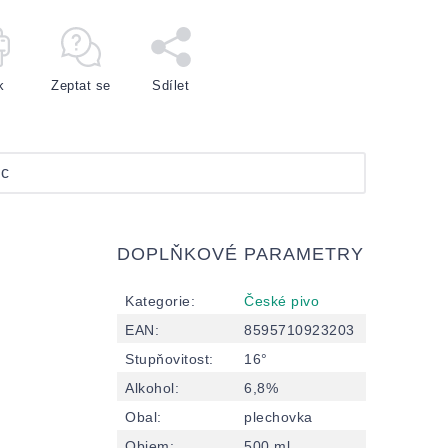
k
Zeptat se
Sdílet
c
DOPLŇKOVÉ PARAMETRY
Kategorie
:
České pivo
EAN
:
8595710923203
Stupňovitost
:
16°
Alkohol
:
6,8%
Obal
:
plechovka
Objem
:
500 ml