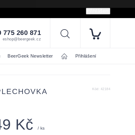
Přihlášení
hrany osobních údajů
Napište nám
 775 260 871
Hledat
eshop@beergeek.cz
u
BeerGeek Newsletter
Home
Přihlášení
 PLECHOVKA
Kód:
42184
49 Kč
/ ks