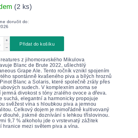
adem
(2 ks)
e doručit do:
2026
+
Přidat do košíku
−
reatures z jihomoravského Mikulova
avuje Blanc de Brute 2022, ušlechtilý
neous Grape Ale. Tento ročník vznikl spojením
tého spontánně kvašeného piva a bílých hroznů
Pinot Blanc a Solaris, které společně zrály přes
 dubových sudech. V komplexním aroma se
 jemná divokost s tóny zralého ovoce a dřeva.
e suchá, elegantní a harmonicky propojuje
u svěžest vína s hloubkou piva a jemnou
litou. Celkový dojem je mimořádně kultivovaný
 v dlouhé, jiskrné doznívání s lehkou tříslovinou.
mi 9,7 % alkoholu jde o vrstevnatý zážitek
ící hranice mezi světem piva a vína.