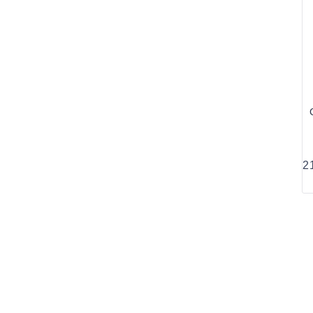
M
21
c