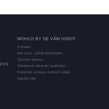
MOHLO BY SE VÁM HODIT
Kontakty
Kdo jsme - příběh BeerGeeku
Způsoby dopravy
piva
Všeobecné obchodní podmínky
Podmínky ochrany osobních údajů
Napište nám