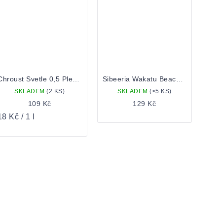
Chroust Svetle 0,5 Plechovka
Sibeeria Wakatu Beach Sunset 0,5 Plechovka
SKLADEM
(2 KS)
SKLADEM
(>5 KS)
109 Kč
129 Kč
ěrná
8 Kč / 1 l
ena: