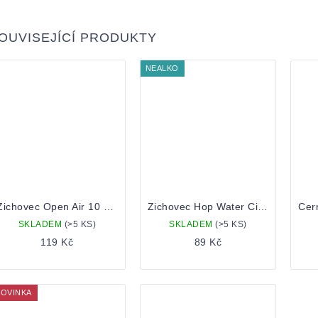
OUVISEJÍCÍ PRODUKTY
NEALKO
Zichovec Open Air 10 0,5 plechovka
Zichovec Hop Water Citra Sabro 0,5 Plechovka
SKLADEM
(>5 KS)
SKLADEM
(>5 KS)
119 Kč
89 Kč
OVINKA