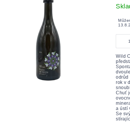
cena:
Skl
Můžem
13.8.
Wild C
předst
Sponta
dvoule
odrůd 
rok v
snoubí
Chuť j
ovocno
minera
a ústí
Se svý
stíraj