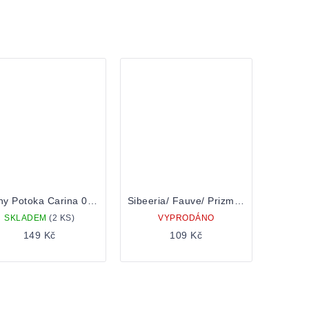
Cerny Potoka Carina 0,5 Plechovka
Sibeeria/ Fauve/ Prizm/ Sacrilège On the Planet Ygam 0,5 plechovka
SKLADEM
(2 KS)
VYPRODÁNO
149 Kč
109 Kč