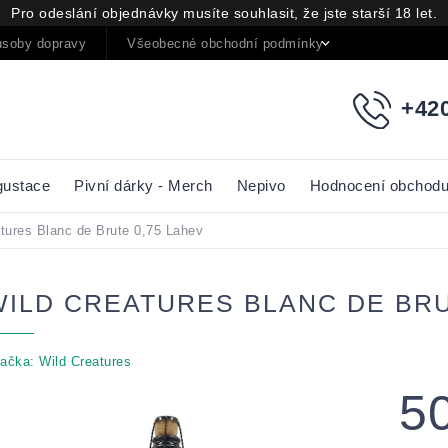
Pro odeslání objednávky musíte souhlasit, že jste starší 18 let.
soby dopravy
Všeobecné obchodní podmínky
Podmínky oc
+420
gustace
Pivní dárky - Merch
Nepivo
Hodnocení obchod
tures Blanc de Brute 0,75 Lahev
WILD CREATURES BLANC DE BRU
ačka:
Wild Creatures
5
Měrná