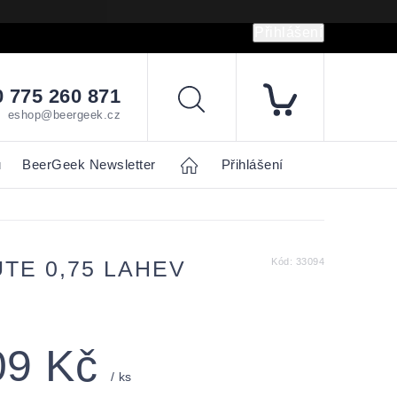
Přihlášení
hrany osobních údajů
Napište nám
 775 260 871
Hledat
eshop@beergeek.cz
u
BeerGeek Newsletter
Home
Přihlášení
TE 0,75 LAHEV
Kód:
33094
09 Kč
/ ks