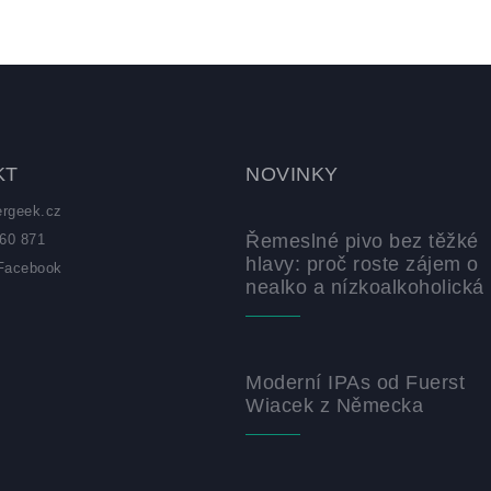
KT
NOVINKY
ergeek.cz
Řemeslné pivo bez těžké
60 871
hlavy: proč roste zájem o
Facebook
nealko a nízkoalkoholická 
z
Moderní IPAs od Fuerst
Wiacek z Německa