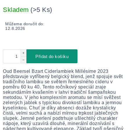
Měrná
cena:
Skladem
(>5 Ks)
Můžeme doručit do:
12.8.2026
+
Přidat do košíku
−
Oud Beersel Bzart Ciderlambiek Millésime 2023
představuje vytříbený belgický blend, jenž spojuje svět
tradičního lambiku se světem řemeslného cideru v
poměru 60 ku 40. Tento ročníkový speciál zraje
sekundárním kvašením v lahvi tradiční šampaňskou
metodou. V jeho komplexním aromatu se mísí svěžest
zelených jablek s typickou divokostí lambiku a jemnou
kyselinkou. Chuť je díky absenci dozáže krystalicky
čistá, velmi suchá a nabízí mírnou trpkost jablečných
slupek. Jemné perlení podtrhuje ušlechtilý charakter
nápoje, který uzavírá dlouhé, minerální doznívání s
nádechem kultivované elegance. Základ tvoří pšeničný