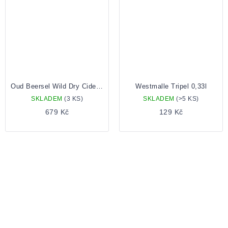
Oud Beersel Wild Dry Cider Barbera Grapes 0,75 Lahev
Westmalle Tripel 0,33l
SKLADEM
(3 KS)
SKLADEM
(>5 KS)
679 Kč
129 Kč