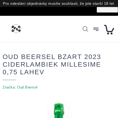
Přejít
Pro odeslání objednávky musíte souhlasit, že jste starší 18 let.
na
Přihlášení
obsah
OUD BEERSEL BZART 2023
CIDERLAMBIEK MILLESIME
0,75 LAHEV
Značka:
Oud Beersel