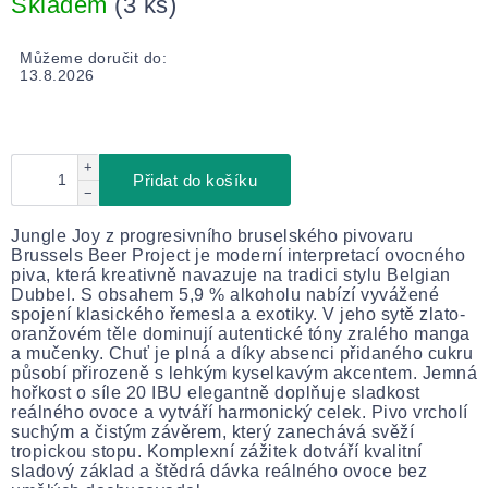
Skladem
(3 ks)
Můžeme doručit do:
13.8.2026
+
Přidat do košíku
−
Jungle Joy z progresivního bruselského pivovaru
Brussels Beer Project je moderní interpretací ovocného
piva, která kreativně navazuje na tradici stylu Belgian
Dubbel. S obsahem 5,9 % alkoholu nabízí vyvážené
spojení klasického řemesla a exotiky. V jeho sytě zlato-
oranžovém těle dominují autentické tóny zralého manga
a mučenky. Chuť je plná a díky absenci přidaného cukru
působí přirozeně s lehkým kyselkavým akcentem. Jemná
hořkost o síle 20 IBU elegantně doplňuje sladkost
reálného ovoce a vytváří harmonický celek. Pivo vrcholí
suchým a čistým závěrem, který zanechává svěží
tropickou stopu. Komplexní zážitek dotváří kvalitní
sladový základ a štědrá dávka reálného ovoce bez