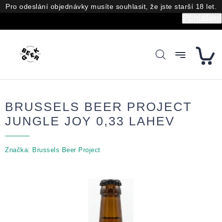
Přejít
Pro odeslání objednávky musíte souhlasit, že jste starší 18 let.
na
Přihlášení
obsah
BRUSSELS BEER PROJECT
JUNGLE JOY 0,33 LAHEV
Značka:
Brussels Beer Project