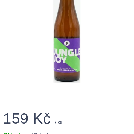
159 Kč
/ ks
Měrná
cena: