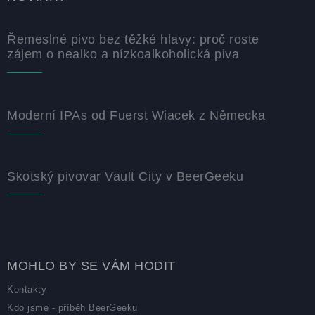
Řemeslné pivo bez těžké hlavy: proč roste
zájem o nealko a nízkoalkoholická piva
Moderní IPAs od Fuerst Wiacek z Německa
Skotský pivovar Vault City v BeerGeeku
MOHLO BY SE VÁM HODIT
Kontakty
Kdo jsme - příběh BeerGeeku