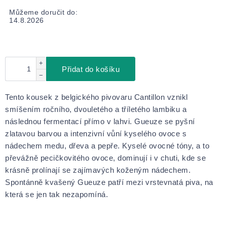
Můžeme doručit do:
14.8.2026
+
Přidat do košíku
−
Tento kousek z belgického pivovaru Cantillon vznikl
smíšením ročního, dvouletého a tříletého lambiku a
následnou fermentací přímo v lahvi. Gueuze se pyšní
zlatavou barvou a intenzivní vůní kyselého ovoce s
nádechem medu, dřeva a pepře. Kyselé ovocné tóny, a to
převážně pecičkovitého ovoce, dominují i v chuti, kde se
krásně prolínají se zajímavých koženým nádechem.
Spontánně kvašený Gueuze patří mezi vrstevnatá piva, na
která se jen tak nezapomíná.