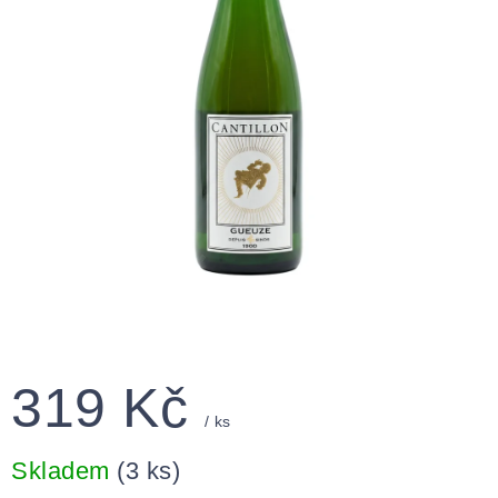
319 Kč
/ ks
Měrná
cena:
Skladem
(3 ks)