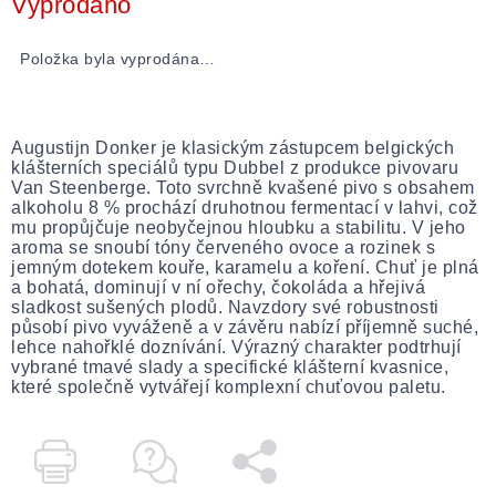
Vyprodáno
Položka byla vyprodána…
Augustijn Donker je klasickým zástupcem belgických
klášterních speciálů typu Dubbel z produkce pivovaru
Van Steenberge. Toto svrchně kvašené pivo s obsahem
alkoholu 8 % prochází druhotnou fermentací v lahvi, což
mu propůjčuje neobyčejnou hloubku a stabilitu. V jeho
aroma se snoubí tóny červeného ovoce a rozinek s
jemným dotekem kouře, karamelu a koření. Chuť je plná
a bohatá, dominují v ní ořechy, čokoláda a hřejivá
sladkost sušených plodů. Navzdory své robustnosti
působí pivo vyváženě a v závěru nabízí příjemně suché,
lehce nahořklé doznívání. Výrazný charakter podtrhují
vybrané tmavé slady a specifické klášterní kvasnice,
které společně vytvářejí komplexní chuťovou paletu.