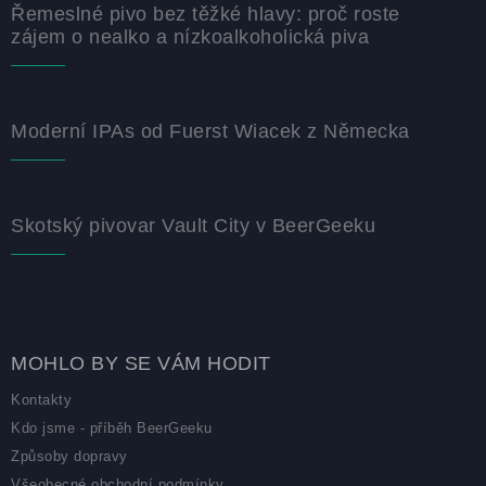
Řemeslné pivo bez těžké hlavy: proč roste
zájem o nealko a nízkoalkoholická piva
Moderní IPAs od Fuerst Wiacek z Německa
Skotský pivovar Vault City v BeerGeeku
MOHLO BY SE VÁM HODIT
Kontakty
Kdo jsme - příběh BeerGeeku
Způsoby dopravy
Všeobecné obchodní podmínky