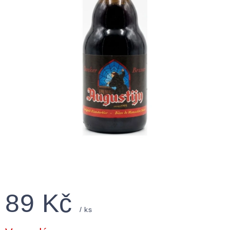
89 Kč
/ ks
Měrná
cena: