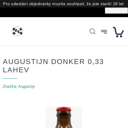
Přejít
Pro odeslání objednávky musíte souhlasit, že jste starší 18 let.
na
Přihlášení
obsah
AUGUSTIJN DONKER 0,33
LAHEV
Značka:
Augustijn