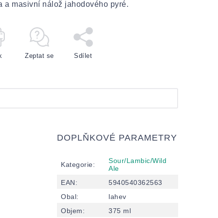
a a masivní nálož jahodového pyré.
k
Zeptat se
Sdílet
DOPLŇKOVÉ PARAMETRY
Sour/Lambic/Wild
Kategorie
:
Ale
EAN
:
5940540362563
Obal
:
lahev
Objem
:
375 ml