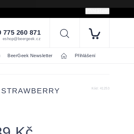
Přihlášení
hrany osobních údajů
Napište nám
 775 260 871
Hledat
eshop@beergeek.cz
u
BeerGeek Newsletter
Home
Přihlášení
: STRAWBERRY
Kód:
41253
39 Kč