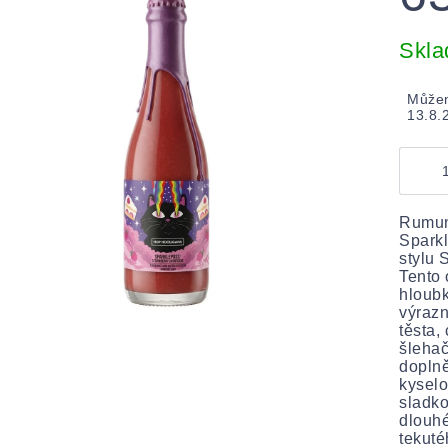
Měrná
cena:
Skl
Můžem
13.8.
Rumun
Sparkl
stylu 
Tento 
hloubk
výrazn
těsta,
šlehač
doplně
kyselo
sladko
dlouhé
tekuté