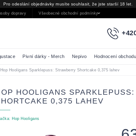
Pro odeslání objednávky musíte souhlasit, že jste starší 18 let.
soby dopravy
Všeobecné obchodní podmínky
Podmínky oc
+420
gustace
Pivní dárky - Merch
Nepivo
Hodnocení obchod
Hop Hooligans Sparklepuss: Strawberry Shortcake 0,375 lahev
HOP HOOLIGANS SPARKLEPUSS
SHORTCAKE 0,375 LAHEV
ačka:
Hop Hooligans
6