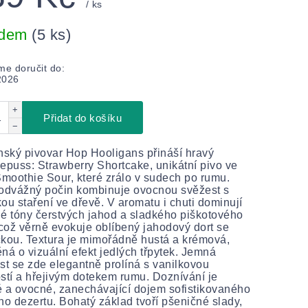
/ ks
adem
(5 ks)
e doručit do:
2026
+
Přidat do košíku
−
ský pivovar Hop Hooligans přináší hravý
epuss: Strawberry Shortcake, unikátní pivo ve
Smoothie Sour, které zrálo v sudech po rumu.
odvážný počin kombinuje ovocnou svěžest s
ou staření ve dřevě. V aromatu i chuti dominují
é tóny čerstvých jahod a sladkého piškotového
 což věrně evokuje oblíbený jahodový dort se
kou. Textura je mimořádně hustá a krémová,
ná o vizuální efekt jedlých třpytek. Jemná
st se zde elegantně prolíná s vanilkovou
stí a hřejivým dotekem rumu. Doznívání je
 a ovocné, zanechávající dojem sofistikovaného
ho dezertu. Bohatý základ tvoří pšeničné slady,