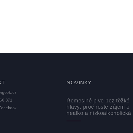
KT
NOVINKY
ergeek.cz
Řemeslné pivo bez těžké
60 871
hlavy: proč roste zájem o
Facebook
nealko a nízkoalkoholická 
z