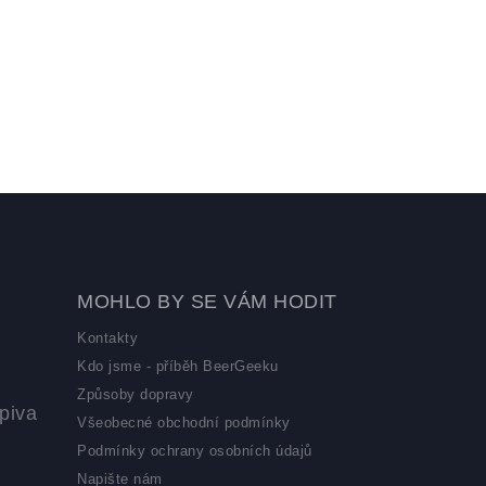
MOHLO BY SE VÁM HODIT
Kontakty
Kdo jsme - příběh BeerGeeku
Způsoby dopravy
piva
Všeobecné obchodní podmínky
Podmínky ochrany osobních údajů
Napište nám