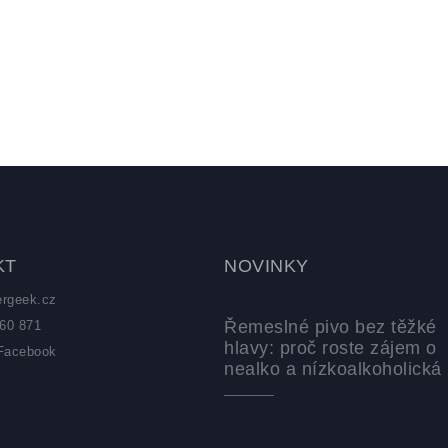
KT
NOVINKY
ergeek.cz
Řemeslné pivo bez těžké
60 871
hlavy: proč roste zájem o
Facebook
nealko a nízkoalkoholická 
z