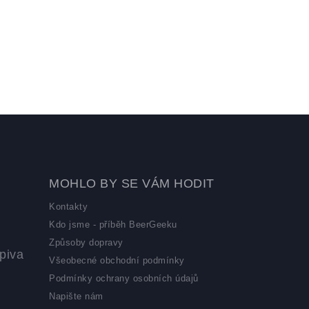
MOHLO BY SE VÁM HODIT
Kontakty
Kdo jsme - příběh BeerGeeku
Způsoby dopravy
piva
Všeobecné obchodní podmínky
Podmínky ochrany osobních údajů
Napište nám