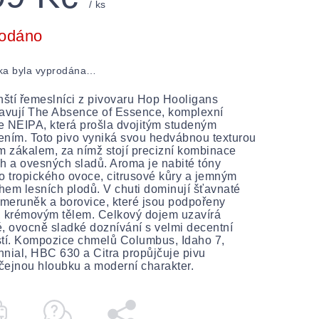
/ ks
odáno
ka byla vyprodána…
tí řemeslníci z pivovaru Hop Hooligans
avují The Absence of Essence, komplexní
 NEIPA, která prošla dvojitým studeným
ním. Toto pivo vyniká svou hedvábnou texturou
m zákalem, za nímž stojí precizní kombinace
h a ovesných sladů. Aroma je nabité tóny
o tropického ovoce, citrusové kůry a jemným
em lesních plodů. V chuti dominují šťavnaté
 meruněk a borovice, které jsou podpořeny
 krémovým tělem. Celkový dojem uzavírá
, ovocně sladké doznívání s velmi decentní
tí. Kompozice chmelů Columbus, Idaho 7,
nial, HBC 630 a Citra propůjčuje pivu
ejnou hloubku a moderní charakter.