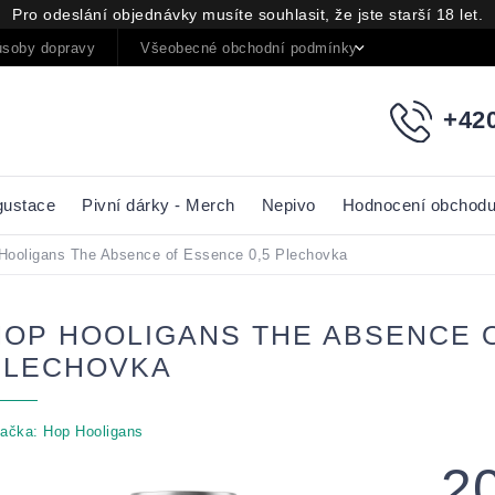
Pro odeslání objednávky musíte souhlasit, že jste starší 18 let.
soby dopravy
Všeobecné obchodní podmínky
Podmínky oc
+420
gustace
Pivní dárky - Merch
Nepivo
Hodnocení obchod
Hooligans The Absence of Essence 0,5 Plechovka
HOP HOOLIGANS THE ABSENCE O
PLECHOVKA
ačka:
Hop Hooligans
2