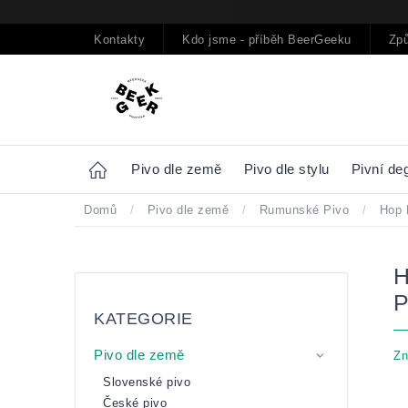
Přejít
na
obsah
Kontakty
Kdo jsme - příběh BeerGeeku
Způ
Home
Pivo dle země
Pivo dle stylu
Pivní de
Domů
/
Pivo dle země
/
Rumunské Pivo
/
Hop 
Postranní
Přeskočit
panel
kategorie
KATEGORIE
Pivo dle země
Zn
Slovenské pivo
České pivo