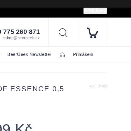
Přihlášení
hrany osobních údajů
Napište nám
 775 260 871
Hledat
eshop@beergeek.cz
u
BeerGeek Newsletter
Home
Přihlášení
F ESSENCE 0,5
Kód:
30765
09 Kč