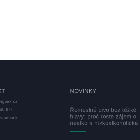
KT
NOVINKY
ergeek.cz
Řemeslné pivo bez těžké
60 871
hlavy: proč roste zájem o
Facebook
nealko a nízkoalkoholická 
z