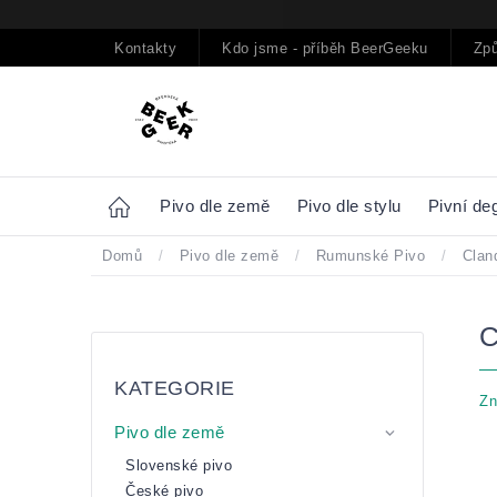
Přejít
na
obsah
Kontakty
Kdo jsme - příběh BeerGeeku
Způ
Home
Pivo dle země
Pivo dle stylu
Pivní de
Domů
/
Pivo dle země
/
Rumunské Pivo
/
Cland
Postranní
Přeskočit
panel
kategorie
KATEGORIE
Zn
Pivo dle země
Slovenské pivo
České pivo