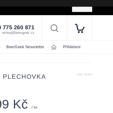
Přihlášení
hrany osobních údajů
Napište nám
 775 260 871
Hledat
eshop@beergeek.cz
u
BeerGeek Newsletter
Home
Přihlášení
.5 PLECHOVKA
Kód:
41447
99 Kč
/ ks