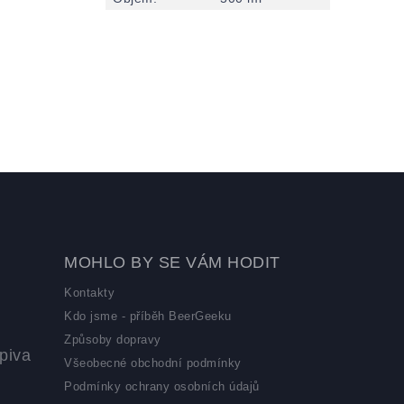
MOHLO BY SE VÁM HODIT
Kontakty
Kdo jsme - příběh BeerGeeku
Způsoby dopravy
piva
Všeobecné obchodní podmínky
Podmínky ochrany osobních údajů