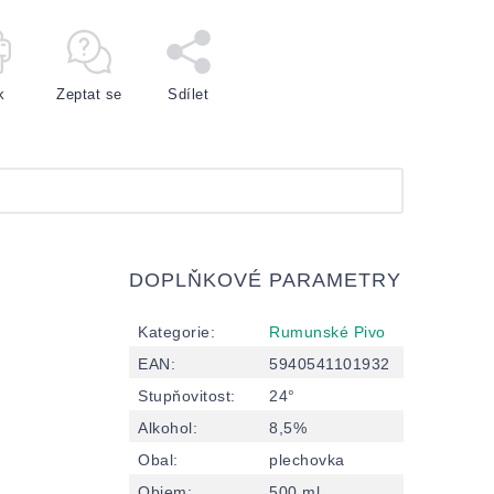
k
Zeptat se
Sdílet
DOPLŇKOVÉ PARAMETRY
Kategorie
:
Rumunské Pivo
EAN
:
5940541101932
Stupňovitost
:
24°
Alkohol
:
8,5%
Obal
:
plechovka
Objem
:
500 ml