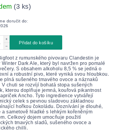
adem
(3 ks)
e doručit do:
2026
+
Přidat do košíku
−
 Bigfoot z rumunského pivovaru Clandestin je
ý Winter Dark Ale, který byl navržen pro pomalé
večery. S obsahem alkoholu 8,5 % se jedná o
xní a robustní pivo, které vyniká svou hloubkou.
je plná sušeného tmavého ovoce a náznaků
 V chuti se rozvíjí bohatá stopa sušených
k, kterou doplňuje jemná, kouřová pikantnost
 papriček Ancho. Tyto ingredience vytvářejí
nický celek s pevnou sladovou základnou
ínající hořkou čokoládu. Doznívání je dlouhé,
é a sametově hladké s lehkým kořeněným
em. Celkový dojem umocňuje použití
ických tmavých sladů, sušeného ovoce a
ického chilli.