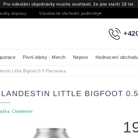
Pro odeslání objednávky musíte souhlasit, že jste starší 18 let.
soby dopravy
Všeobecné obchodní podmínky
Podmínky oc
+420
gustace
Pivní dárky - Merch
Nepivo
Hodnocení obchod
estin Little Bigfoot 0.5 Plechovka
CLANDESTIN LITTLE BIGFOOT 0
ačka:
Clandestin
1
Měrná