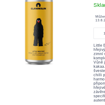
cena:
Skl
Můžem
13.8.
Little
hřejiv
zimní 
komple
Vůně 
kakaa.
šveste
chilli
harmo
připom
hřejiv
závěr
specif
autent