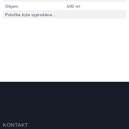
Objem
:
500 ml
Položka byla vyprodána…
Zápatí
KONTAKT