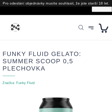
Přejít
Pro odeslání objednávky musíte souhlasit, že jste starší 18 let.
na
Přihlášení
obsah
FUNKY FLUID GELATO:
SUMMER SCOOP 0,5
PLECHOVKA
Značka:
Funky Fluid