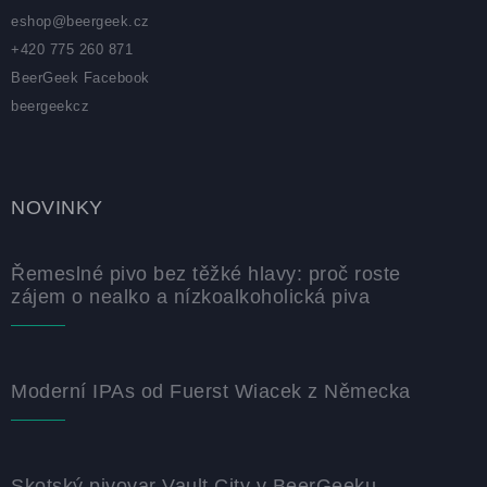
eshop
@
beergeek.cz
+420 775 260 871
BeerGeek Facebook
beergeekcz
NOVINKY
Řemeslné pivo bez těžké hlavy: proč roste
zájem o nealko a nízkoalkoholická piva
Moderní IPAs od Fuerst Wiacek z Německa
Skotský pivovar Vault City v BeerGeeku