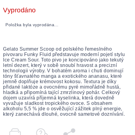
Měrná
cena:
Vyprodáno
Položka byla vyprodána…
Gelato Summer Scoop od polského řemeslného
pivovaru Funky Fluid představuje moderní pojetí stylu
Ice Cream Sour. Toto pivo je koncipováno jako tekutý
letní dezert, který v sobě snoubí hravost a precizní
technologii výroby. V bohatém aroma i chuti dominují
tóny šťavnatého manga a exotického ananasu, které
jemně doplňuje krémovost kokosu. Textura je díky
přidané laktóze a ovocnému pyré mimořádně hustá,
hladká a připomíná tající zmrzlinový pohár. Celkový
dojem uzavírá příjemná kyselinka, která dovedně
vyvažuje sladkost tropického ovoce. S obsahem
alkoholu 5,5 % jde o osvěžující zážitek plný energie,
který zanechává dlouhé, ovocně sametové doznívání.