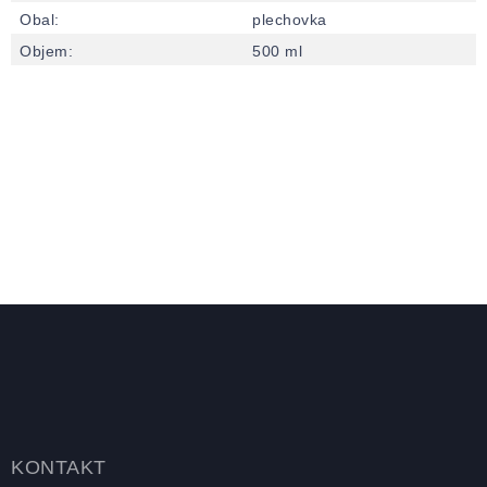
Obal
:
plechovka
Objem
:
500 ml
Zápatí
KONTAKT