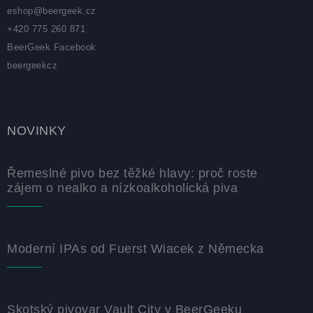
eshop
@
beergeek.cz
+420 775 260 871
BeerGeek Facebook
beergeekcz
NOVINKY
Řemeslné pivo bez těžké hlavy: proč roste
zájem o nealko a nízkoalkoholická piva
Moderní IPAs od Fuerst Wiacek z Německa
Skotský pivovar Vault City v BeerGeeku