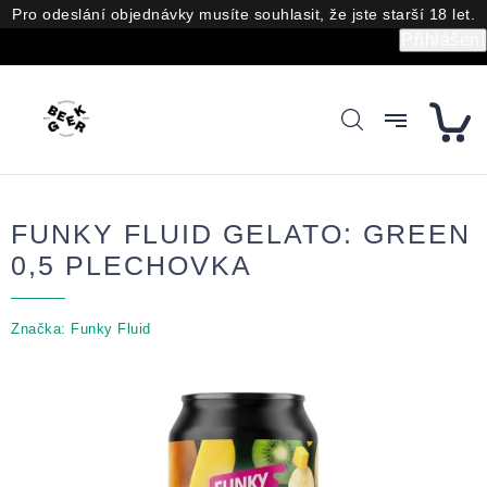
Přejít
Pro odeslání objednávky musíte souhlasit, že jste starší 18 let.
na
Přihlášení
obsah
FUNKY FLUID GELATO: GREEN
0,5 PLECHOVKA
Značka:
Funky Fluid