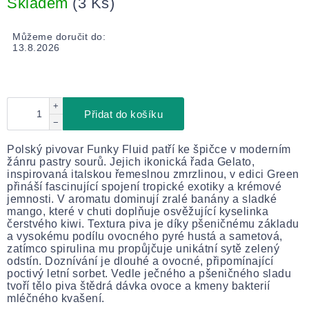
Skladem
(3 Ks)
Můžeme doručit do:
13.8.2026
+
Přidat do košíku
−
Polský pivovar Funky Fluid patří ke špičce v moderním
žánru pastry sourů. Jejich ikonická řada Gelato,
inspirovaná italskou řemeslnou zmrzlinou, v edici Green
přináší fascinující spojení tropické exotiky a krémové
jemnosti. V aromatu dominují zralé banány a sladké
mango, které v chuti doplňuje osvěžující kyselinka
čerstvého kiwi. Textura piva je díky pšeničnému základu
a vysokému podílu ovocného pyré hustá a sametová,
zatímco spirulina mu propůjčuje unikátní sytě zelený
odstín. Doznívání je dlouhé a ovocné, připomínající
poctivý letní sorbet. Vedle ječného a pšeničného sladu
tvoří tělo piva štědrá dávka ovoce a kmeny bakterií
mléčného kvašení.