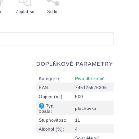
k
Zeptat se
Sdílet
DOPLŇKOVÉ PARAMETRY
Kategorie
:
Pivo dle země
EAN
:
745125576305
Objem (ml)
:
500
?
Typ
plechovka
obalu
:
Stupňovitost
:
11
Alkohol (%)
:
4
Sour Ale w/