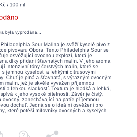
Kč / 100 ml
odáno
ka byla vyprodána…
Philadelphia Sour Malina je svěží kyselé pivo z
ce pivovaru Obora. Tento Philadelphia Sour se
uje osvěžující ovocnou explozi, která je
na díky přidání šťavnatých malin. V jeho aroma
jí intenzivní tóny čerstvých malin, které se
 s jemnou kyselostí a lehkými citrusovými
y. Chuť je plná a šťavnatá, s výrazným ovocným
em malin, jež je skvěle vyvážen příjemnou
stí a lehkou sladkostí. Textura je hladká a lehká,
ispívá k jeho vysoké pitelnosti. Závěr je čistý,
a ovocný, zanechávající na patře příjemnou
vou dochuť. Jedná se o ideální osvěžení pro
dny, které potěší milovníky ovocných a kyselých