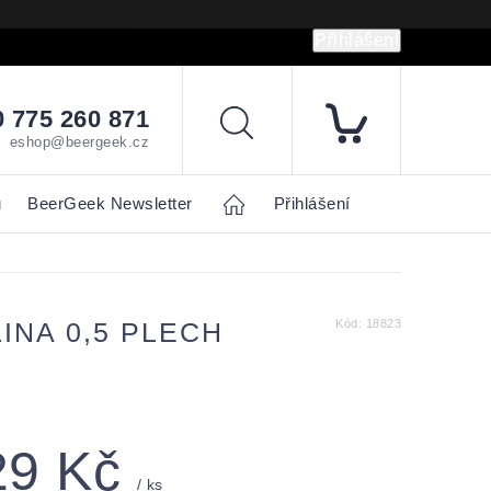
Přihlášení
hrany osobních údajů
Napište nám
 775 260 871
Hledat
eshop@beergeek.cz
u
BeerGeek Newsletter
Home
Přihlášení
INA 0,5 PLECH
Kód:
18823
29 Kč
/ ks