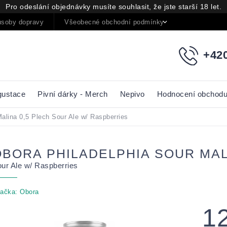
Pro odeslání objednávky musíte souhlasit, že jste starší 18 let.
soby dopravy
Všeobecné obchodní podmínky
Podmínky oc
+420
gustace
Pivní dárky - Merch
Nepivo
Hodnocení obchod
Malina 0,5 Plech
Sour Ale w/ Raspberries
OBORA PHILADELPHIA SOUR MAL
ur Ale w/ Raspberries
ačka:
Obora
1