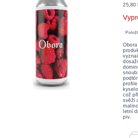
Měrná
25,80 
cena:
Vypr
Polož
Obora 
produk
vyznač
dosaže
dominu
snoubí
podtón
profil
kyselo
což př
svěží 
malino
letní 
piv.