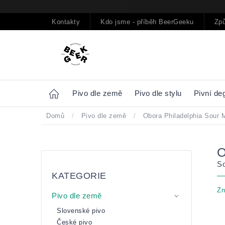
Přejít
na
obsah
Kontakty
Kdo jsme - příběh BeerGeeku
Způ
Home
Pivo dle země
Pivo dle stylu
Pivní de
Domů
/
Pivo dle země
/
Obora Philadelphia Sour 
Postranní
Přeskočit
So
panel
kategorie
KATEGORIE
Zn
Pivo dle země
Slovenské pivo
České pivo