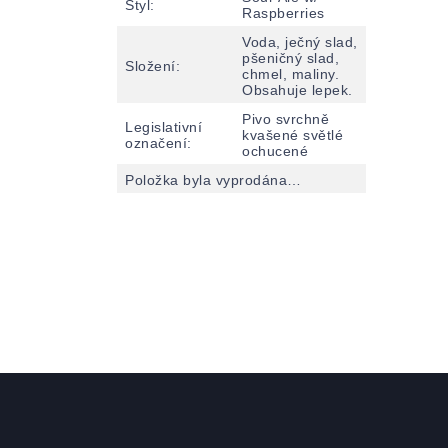
Styl
:
Raspberries
Voda, ječný slad,
pšeničný slad,
Složení
:
chmel, maliny.
Obsahuje lepek.
Pivo svrchně
Legislativní
kvašené světlé
označení
:
ochucené
Položka byla vyprodána…