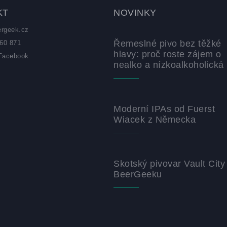
KT
NOVINKY
ergeek.cz
Řemeslné pivo bez těžké
60 871
hlavy: proč roste zájem o
Facebook
nealko a nízkoalkoholická 
z
Moderní IPAs od Fuerst
Wiacek z Německa
Skotský pivovar Vault City
BeerGeeku