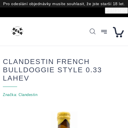
Přejít
Pro odeslání objednávky musíte souhlasit, že jste starší 18 let.
na
Přihlášení
obsah
CLANDESTIN FRENCH
BULLDOGGIE STYLE 0.33
LAHEV
Značka:
Clandestin