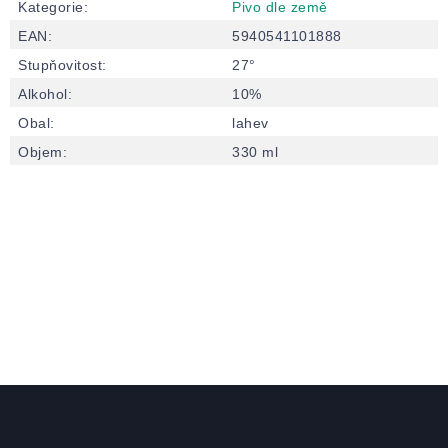
Kategorie
:
Pivo dle země
EAN
:
5940541101888
Stupňovitost
:
27°
Alkohol
:
10%
Obal
:
lahev
Objem
:
330 ml
Zápatí