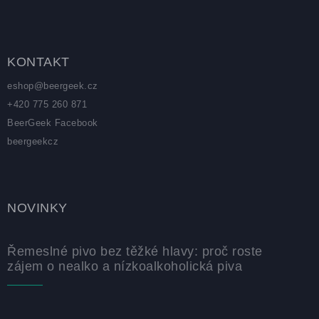
KONTAKT
eshop
@
beergeek.cz
+420 775 260 871
BeerGeek Facebook
beergeekcz
NOVINKY
Řemeslné pivo bez těžké hlavy: proč roste
zájem o nealko a nízkoalkoholická piva