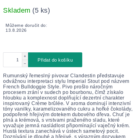
Měrná
cena:
Skladem
(5 ks)
Můžeme doručit do:
13.8.2026
+
Přidat do košíku
−
Rumunský řemeslný pivovar Clandestin představuje
odvážnou interpretaci stylu Imperial Stout pod názvem
French Bulldoggie Style. Pivo prošlo náročným
procesem zrání v sudech po bourbonu, čímž získalo
hloubku a komplexnost doplňující dezertní charakter
inspirovaný Crème brûlée. V aroma dominují intenzivní
tóny vanilky, karamelizovaného cukru a hořké čokolády,
podpořené hřejivým dotekem dubového dřeva. Chuť je
plná a krémová, s vrstvami praženého sladu, které
vyvažuje jemná nasládlost připomínající vaječný krém.
Hustá textura zanechává v ústech sametový pocit.
Doznívání je dlouhé a hřejivé, s výrazným dozvukem