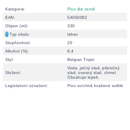
Kategorie
:
Pivo dle země
EAN
:
54050082
Objem (ml)
:
330
?
Typ obalu
:
lahev
Stupňovitost
:
20
Alkohol (%)
:
8,4
Styl
:
Belgian Tripel
Voda, ječný slad, pšeničný
Složení
:
slad, ovesný slad, chmel.
Obsahuje lepek.
Legislativní označení
:
Pivo svrchně kvašené světlé