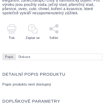
elegantní, zanechávající čistý a harmonický dojem. Pro
výrobu jsou použity voda, ječný slad, pšeničný slad,
pšenice, oves, cukr, chmel, koření a kvasnice, které
společně vytváří nezapomenutelný zážitek.
Tisk
Zeptat se
Sdílet
Popis
Diskuze
DETAILNÍ POPIS PRODUKTU
Popis produktu není dostupný
DOPLŇKOVÉ PARAMETRY