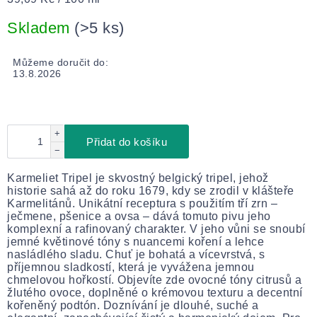
cena:
Skladem
(>5 ks)
Můžeme doručit do:
13.8.2026
+
Přidat do košíku
−
Karmeliet Tripel je skvostný belgický tripel, jehož
historie sahá až do roku 1679, kdy se zrodil v klášteře
Karmelitánů. Unikátní receptura s použitím tří zrn –
ječmene, pšenice a ovsa – dává tomuto pivu jeho
komplexní a rafinovaný charakter. V jeho vůni se snoubí
jemné květinové tóny s nuancemi koření a lehce
nasládlého sladu. Chuť je bohatá a vícevrstvá, s
příjemnou sladkostí, která je vyvážena jemnou
chmelovou hořkostí. Objevíte zde ovocné tóny citrusů a
žlutého ovoce, doplněné o krémovou texturu a decentní
kořeněný podtón. Doznívání je dlouhé, suché a