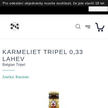
Přejít
Pro odeslání objednávky musíte souhlasit, že jste starší 18 let.
na
Přihlášení
obsah
KARMELIET TRIPEL 0,33
LAHEV
Belgian Tripel
Značka:
Bosteels