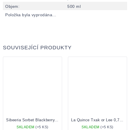
Objem
:
500 ml
Položka byla vyprodána…
SOUVISEJÍCÍ PRODUKTY
Sibeeria Sorbet Blackberry, Plum, Raspberry 0,5 Plechovka
La Quince Txak or Lee 0,75 Lahev
SKLADEM
(>5 KS)
SKLADEM
(>5 KS)