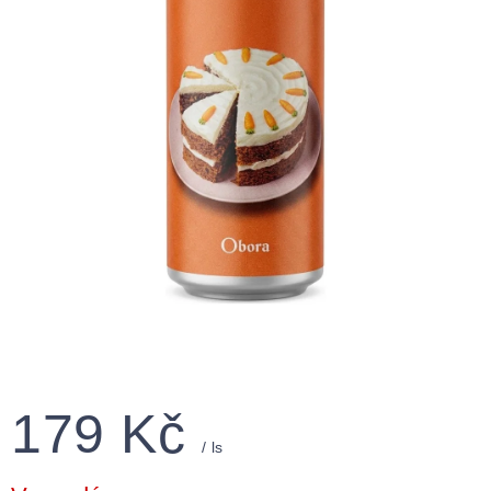
179 Kč
/ ls
Měrná
cena: