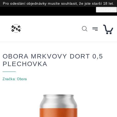
Přejít
Pro odeslání objednávky musíte souhlasit, že jste starší 18 let.
na
Přihlášení
obsah
OBORA MRKVOVY DORT 0,5
PLECHOVKA
Značka:
Obora