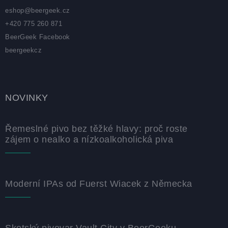
eshop
@
beergeek.cz
+420 775 260 871
BeerGeek Facebook
beergeekcz
NOVINKY
Řemeslné pivo bez těžké hlavy: proč roste
zájem o nealko a nízkoalkoholická piva
Moderní IPAs od Fuerst Wiacek z Německa
Skotský pivovar Vault City v BeerGeeku