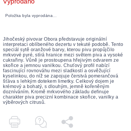
Vyprodáno
Položka byla vyprodána…
Jihočeský pivovar Obora představuje originální
interpretaci oblíbeného dezertu v tekuté podobě. Tento
speciál sytě oranžové barvy, kterou pivu propůjčilo
mrkvové pyré, stírá hranice mezi světem piva a vysoké
cukrařiny. Vůně je prostoupena hřejivým odvarem ze
skořice a jemnou vanilkou. Chuťový profil nabízí
fascinující rovnováhu mezi sladkostí a osvěžující
kyselinkou, do níž se zapojuje čerstvá pomerančová
šťáva s lehkým dotekem limetky. Celkový dojem je
krémový a bohatý, s dlouhým, jemně kořeněným
dozníváním. Kromě mrkvového základu definuje
charakter piva precizní kombinace skořice, vanilky a
výběrových citrusů.