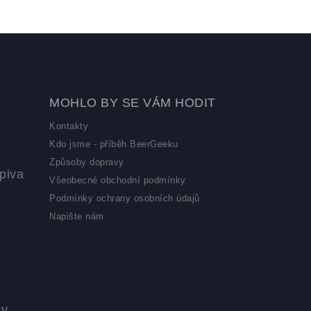
MOHLO BY SE VÁM HODIT
Kontakty
Kdo jsme - příběh BeerGeeku
Způsoby dopravy
piva
Všeobecné obchodní podmínky
Podmínky ochrany osobních údajů
Napište nám
 v