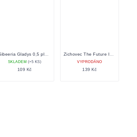
Sibeeria Gladys 0,5 plechovka
Zichovec The Future Is Now HBC 638 0,5 Plechovka
SKLADEM
(>5 KS)
VYPRODÁNO
109 Kč
139 Kč