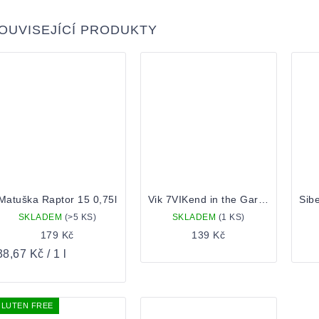
OUVISEJÍCÍ PRODUKTY
Matuška Raptor 15 0,75l
Vik 7VIKend in the Garden Sour Ale plechovka 0.5
SKLADEM
(>5 KS)
SKLADEM
(1 KS)
179 Kč
139 Kč
ěrná
8,67 Kč / 1 l
ena:
LUTEN FREE