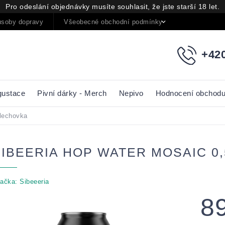
Pro odeslání objednávky musíte souhlasit, že jste starší 18 let.
soby dopravy
Všeobecné obchodní podmínky
Podmínky oc
+420
gustace
Pivní dárky - Merch
Nepivo
Hodnocení obchod
Plechovka
SIBEERIA HOP WATER MOSAIC 0
ačka:
Sibeeeria
8
Měrná