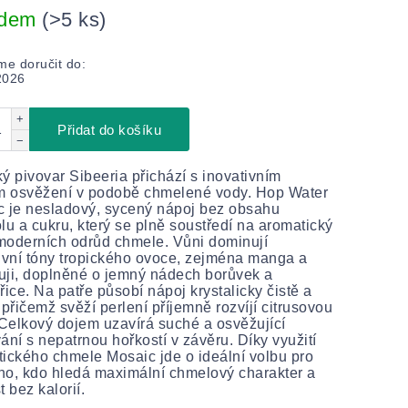
adem
(>5 ks)
e doručit do:
2026
+
Přidat do košíku
−
ý pivovar Sibeeria přichází s inovativním
ím osvěžení v podobě chmelené vody. Hop Water
 je nesladový, sycený nápoj bez obsahu
lu a cukru, který se plně soustředí na aromatický
 moderních odrůd chmele. Vůni dominují
ivní tóny tropického ovoce, zejména manga a
ji, doplněné o jemný nádech borůvek a
řice. Na patře působí nápoj krystalicky čistě a
 přičemž svěží perlení příjemně rozvíjí citrusovou
 Celkový dojem uzavírá suché a osvěžující
ání s nepatrnou hořkostí v závěru. Díky využití
ického chmele Mosaic jde o ideální volbu pro
o, kdo hledá maximální chmelový charakter a
t bez kalorií.