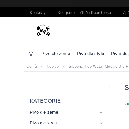
Přejít
na
obsah
Kontakty
Kdo jsme - příběh BeerGeeku
Způ
Home
Pivo dle země
Pivo dle stylu
Pivní de
Domů
/
Nepivo
/
Sibeeria Hop Water Mosaic 0,5 
Postranní
Přeskočit
panel
kategorie
KATEGORIE
Zn
Pivo dle země
Pivo dle stylu