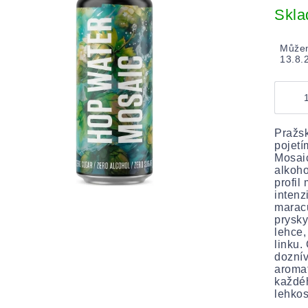
cena:
Skl
Můžem
13.8.
Pražsk
pojet
Mosaic
alkoho
profil
intenz
maracu
prysky
lehce,
linku.
doznív
aromat
každéh
lehkos