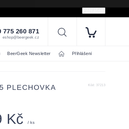
Přihlášení
hrany osobních údajů
Napište nám
 775 260 871
Hledat
eshop@beergeek.cz
u
BeerGeek Newsletter
Home
Přihlášení
,5 PLECHOVKA
Kód:
37213
9 Kč
/ ks