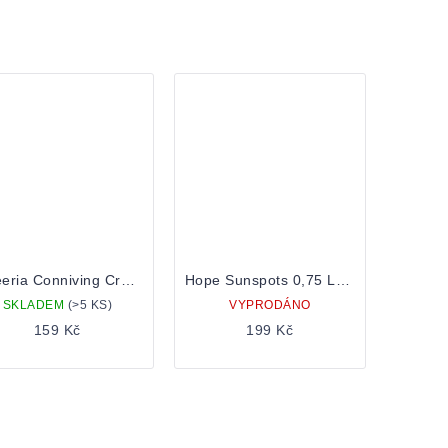
Sibeeria Conniving Crocodile 0,5 Plechovka
Hope Sunspots 0,75 Lahev
SKLADEM
(>5 KS)
VYPRODÁNO
159 Kč
199 Kč