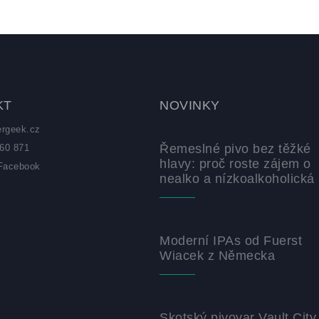
KT
NOVINKY
ergeek.cz
Řemeslné pivo bez těžké
60 871
hlavy: proč roste zájem o
Facebook
nealko a nízkoalkoholická 
z
Moderní IPAs od Fuerst
Wiacek z Německa
Skotský pivovar Vault City