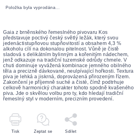
Položka byla vyprodána…
Gaia z brněnského řemeslného pivovaru Kos
představuje poctivý český světlý ležák, který svou
jedenáctistupňovou stupňovitostí a obsahem 4,3 %
alkoholu cílí na dokonalou pitelnost. Vůně je čistě
sladová s delikátním bylinným a kořenitým nádechem,
jenž odkazuje na tradiční tuzemské odrůdy chmele. V
chuti dominuje vyvážená kombinace jemného obilného
těla a precizně dávkované, neulpívající hořkosti. Textura
piva je lehká a jiskrná, doprovázená přirozeným řízem.
Zakončení je příjemně suché a čisté, čímž podtrhuje
celkově harmonický charakter tohoto spodně kvašeného
piva. Jde o skvělou volbu pro ty, kdo hledají tradiční
řemeslný styl v moderním, precizním provedení.
Tisk
Zeptat se
Sdílet