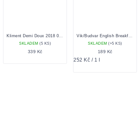
Kliment Demi Doux 2018 0,75
Vik/Budvar English Breakfast 0,75 Lahev
SKLADEM
(5 KS)
SKLADEM
(>5 KS)
339 Kč
189 Kč
Měrná
252 Kč / 1 l
cena: