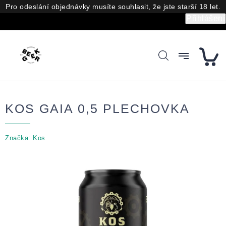
Přejít
Pro odeslání objednávky musíte souhlasit, že jste starší 18 let.
na
Přihlášení
obsah
KOS GAIA 0,5 PLECHOVKA
Značka:
Kos