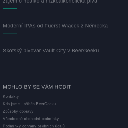
zájem o nealko a nízkoalkoholická piva
Moderní IPAs od Fuerst Wiacek z Německa
Skotský pivovar Vault City v BeerGeeku
MOHLO BY SE VÁM HODIT
Kontakty
Kdo jsme - příběh BeerGeeku
Způsoby dopravy
Všeobecné obchodní podmínky
Podmínky ochrany osobních údajů