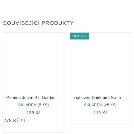
SOUVISEJÍCÍ PRODUKTY
NEALKO
Permon Joe in the Garden Mandarin Blood Orange 0.5 plechovka
Zichovec Drink and Swim 0,5 Plechovka
SKLADEM
(5 KS)
SKLADEM
(>5 KS)
139 Kč
119 Kč
Měrná
278 Kč / 1 l
cena: