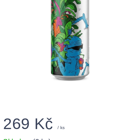
269 Kč
/ ks
Měrná
cena: