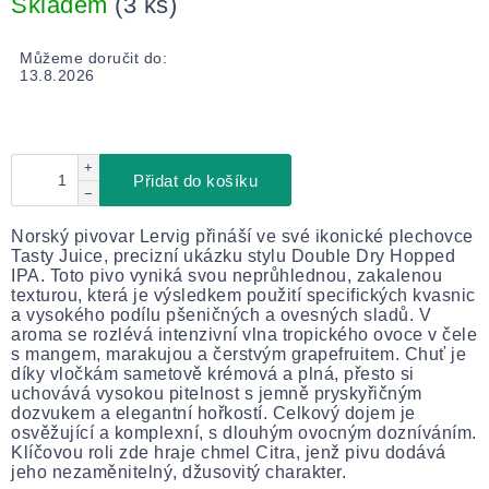
Skladem
(3 ks)
Můžeme doručit do:
13.8.2026
+
Přidat do košíku
−
Norský pivovar Lervig přináší ve své ikonické plechovce
Tasty Juice, precizní ukázku stylu Double Dry Hopped
IPA. Toto pivo vyniká svou neprůhlednou, zakalenou
texturou, která je výsledkem použití specifických kvasnic
a vysokého podílu pšeničných a ovesných sladů. V
aroma se rozlévá intenzivní vlna tropického ovoce v čele
s mangem, marakujou a čerstvým grapefruitem. Chuť je
díky vločkám sametově krémová a plná, přesto si
uchovává vysokou pitelnost s jemně pryskyřičným
dozvukem a elegantní hořkostí. Celkový dojem je
osvěžující a komplexní, s dlouhým ovocným dozníváním.
Klíčovou roli zde hraje chmel Citra, jenž pivu dodává
jeho nezaměnitelný, džusovitý charakter.