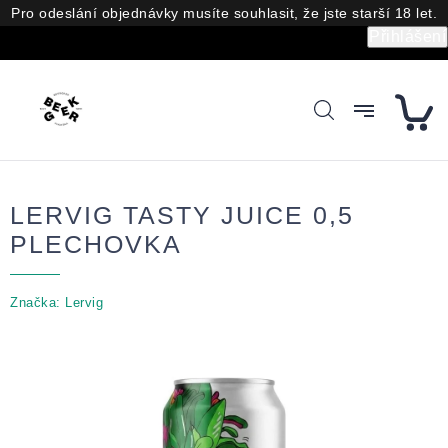
Přejít
Pro odeslání objednávky musíte souhlasit, že jste starší 18 let.
na
Přihlášení
obsah
LERVIG TASTY JUICE 0,5
PLECHOVKA
Značka:
Lervig