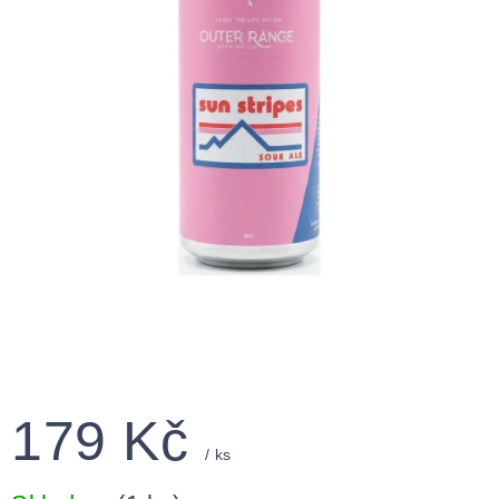
179 Kč
/ ks
Měrná
cena: