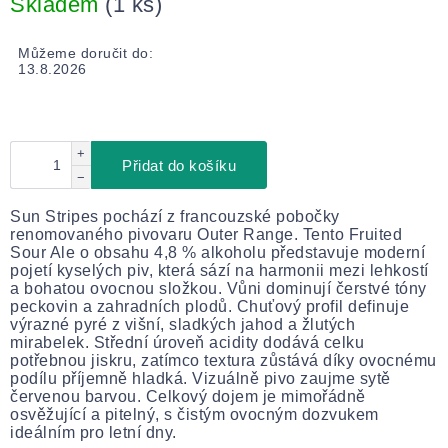
Skladem
(1 ks)
Můžeme doručit do:
13.8.2026
+
Přidat do košíku
−
Sun Stripes pochází z francouzské pobočky
renomovaného pivovaru Outer Range. Tento Fruited
Sour Ale o obsahu 4,8 % alkoholu představuje moderní
pojetí kyselých piv, která sází na harmonii mezi lehkostí
a bohatou ovocnou složkou. Vůni dominují čerstvé tóny
peckovin a zahradních plodů. Chuťový profil definuje
výrazné pyré z višní, sladkých jahod a žlutých
mirabelek. Střední úroveň acidity dodává celku
potřebnou jiskru, zatímco textura zůstává díky ovocnému
podílu příjemně hladká. Vizuálně pivo zaujme sytě
červenou barvou. Celkový dojem je mimořádně
osvěžující a pitelný, s čistým ovocným dozvukem
ideálním pro letní dny.