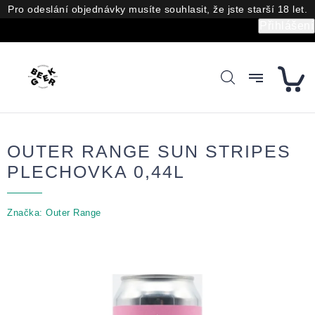
Přejít
Pro odeslání objednávky musíte souhlasit, že jste starší 18 let.
na
Přihlášení
obsah
OUTER RANGE SUN STRIPES
PLECHOVKA 0,44L
Značka:
Outer Range