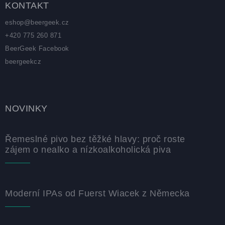
KONTAKT
eshop
@
beergeek.cz
+420 775 260 871
BeerGeek Facebook
beergeekcz
NOVINKY
Řemeslné pivo bez těžké hlavy: proč roste
zájem o nealko a nízkoalkoholická piva
Moderní IPAs od Fuerst Wiacek z Německa