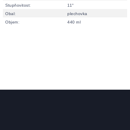
Stupňovitost
:
11°
Obal
:
plechovka
Objem
:
440 ml
Zápatí