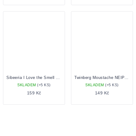
Sibeeria I Love the Smell of Rhapzody in the Morning 0,5 Plechovka
Twinberg Moustache NEIPA 0.5 plechovka
SKLADEM
(>5 KS)
SKLADEM
(>5 KS)
159 Kč
149 Kč