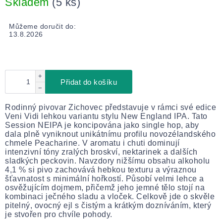
Skladem
(5 ks)
Můžeme doručit do:
13.8.2026
+
Přidat do košíku
−
Rodinný pivovar Zichovec představuje v rámci své edice
Veni Vidi lehkou variantu stylu New England IPA. Tato
Session NEIPA je koncipována jako single hop, aby
dala plně vyniknout unikátnímu profilu novozélandského
chmele Peacharine. V aromatu i chuti dominují
intenzivní tóny zralých broskví, nektarinek a dalších
sladkých peckovin. Navzdory nižšímu obsahu alkoholu
4,1 % si pivo zachovává hebkou texturu a výraznou
šťavnatost s minimální hořkostí. Působí velmi lehce a
osvěžujícím dojmem, přičemž jeho jemné tělo stojí na
kombinaci ječného sladu a vloček. Celkově jde o skvěle
pitelný, ovocný ejl s čistým a krátkým dozníváním, který
je stvořen pro chvíle pohody.