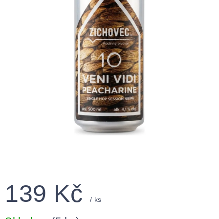
139 Kč
/ ks
Měrná
cena: