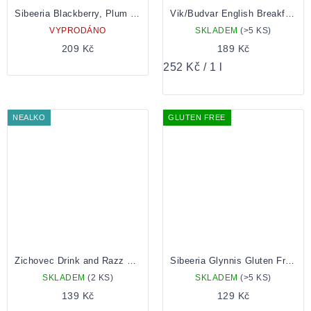
Sibeeria Blackberry, Plum & Raspberry Sorbet 0.75 Lahev
Vik/Budvar English Breakfast 0,75 Lahev
VYPRODÁNO
SKLADEM
(>5 KS)
209 Kč
189 Kč
Měrná
252 Kč / 1 l
cena:
NEALKO
GLUTEN FREE
Zichovec Drink and Razz plechovka
Sibeeria Glynnis Gluten Free Ale plechovka 0.5
SKLADEM
(2 KS)
SKLADEM
(>5 KS)
139 Kč
129 Kč