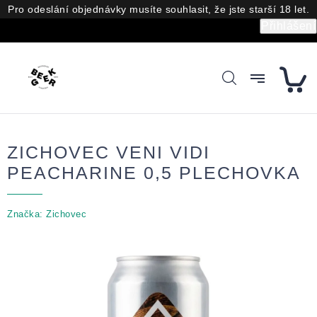
Přejít
Pro odeslání objednávky musíte souhlasit, že jste starší 18 let.
na
Přihlášení
obsah
ZICHOVEC VENI VIDI
PEACHARINE 0,5 PLECHOVKA
Značka:
Zichovec