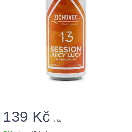
139 Kč
/ ks
Měrná
cena: