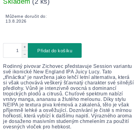
Skladem
(2 ks)
Můžeme doručit do:
13.8.2026
+
Přidat do košíku
−
Rodinný pivovar Zichovec představuje Session variantu
své ikonické New England IPA Juicy Lucy. Tato
„třináctka“ je navržena jako lehčí letní alternativa, která
si však uchovává veškerý šťavnatý charakter své silnější
předlohy. Vůně je intenzivně ovocná s dominancí
tropických plodů a citrusů. Chuťové spektrum nabízí
vrstvy manga, ananasu a žlutého melounu. Díky stylu
NEIPA je textura piva krémová a zakalená, tělo je však
příjemně lehké a osvěžující. Doznívání je čisté s mírnou
hořkostí, která vybízí k dalšímu napití. Výrazného aroma
je dosaženo masivním studeným chmelením za použití
ovesných vloček pro hebkost.