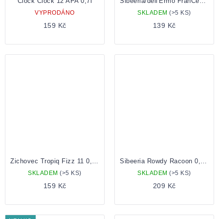
Clock Clock 12 APA 0,7l
Sibeeria/dell'Ermo FranCeco 0,5 plechovka
VYPRODÁNO
SKLADEM
(>5 KS)
159 Kč
139 Kč
Zichovec Tropiq Fizz 11 0,5 plechovka
Sibeeria Rowdy Racoon 0,75 lahev
SKLADEM
(>5 KS)
SKLADEM
(>5 KS)
159 Kč
209 Kč