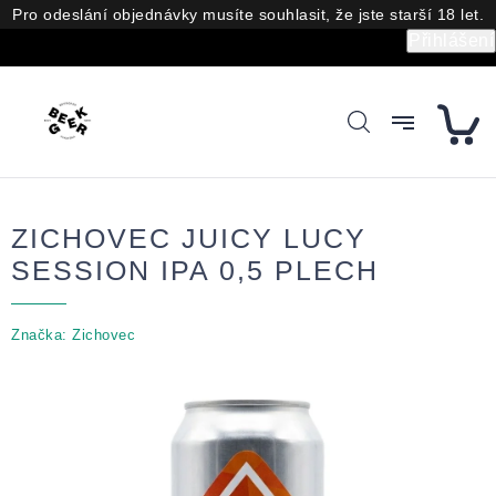
Přejít
Pro odeslání objednávky musíte souhlasit, že jste starší 18 let.
na
Přihlášení
obsah
ZICHOVEC JUICY LUCY
SESSION IPA 0,5 PLECH
Značka:
Zichovec