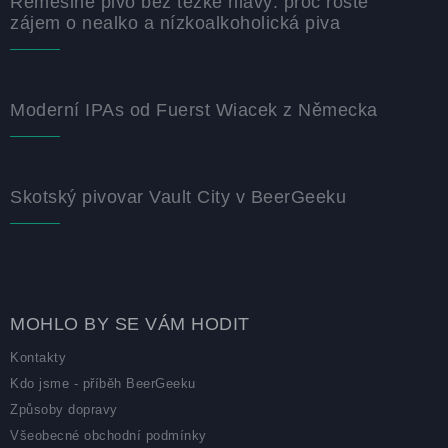
Řemeslné pivo bez těžké hlavy: proč roste
zájem o nealko a nízkoalkoholická piva
Moderní IPAs od Fuerst Wiacek z Německa
Skotský pivovar Vault City v BeerGeeku
MOHLO BY SE VÁM HODIT
Kontakty
Kdo jsme - příběh BeerGeeku
Způsoby dopravy
Všeobecné obchodní podmínky