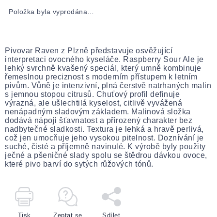
Položka byla vyprodána…
Pivovar Raven z Plzně představuje osvěžující
interpretaci ovocného kyseláče. Raspberry Sour Ale je
lehký svrchně kvašený speciál, který umně kombinuje
řemeslnou preciznost s moderním přístupem k letním
pivům. Vůně je intenzivní, plná čerstvě natrhaných malin
s jemnou stopou citrusů. Chuťový profil definuje
výrazná, ale ušlechtilá kyselost, citlivě vyvážená
nenápadným sladovým základem. Malinová složka
dodává nápoji šťavnatost a přirozený charakter bez
nadbytečné sladkosti. Textura je lehká a hravě perlivá,
což jen umocňuje jeho vysokou pitelnost. Doznívání je
suché, čisté a příjemně navinulé. K výrobě byly použity
ječné a pšeničné slady spolu se štědrou dávkou ovoce,
které pivo barví do sytých růžových tónů.
Tisk
Zeptat se
Sdílet