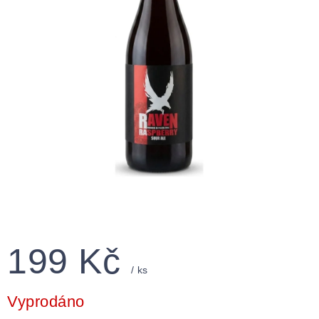
199 Kč
/ ks
Měrná
cena:
Vyprodáno