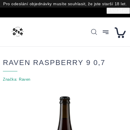
Přejít
Pro odeslání objednávky musíte souhlasit, že jste starší 18 let.
na
Přihlášení
obsah
RAVEN RASPBERRY 9 0,7
Značka:
Raven