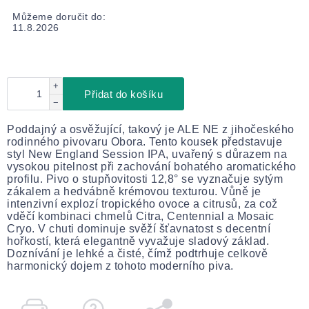
Můžeme doručit do:
11.8.2026
+
Přidat do košíku
−
Poddajný a osvěžující, takový je ALE NE z jihočeského
rodinného pivovaru Obora. Tento kousek představuje
styl New England Session IPA, uvařený s důrazem na
vysokou pitelnost při zachování bohatého aromatického
profilu. Pivo o stupňovitosti 12,8° se vyznačuje sytým
zákalem a hedvábně krémovou texturou. Vůně je
intenzivní explozí tropického ovoce a citrusů, za což
vděčí kombinaci chmelů Citra, Centennial a Mosaic
Cryo. V chuti dominuje svěží šťavnatost s decentní
hořkostí, která elegantně vyvažuje sladový základ.
Doznívání je lehké a čisté, čímž podtrhuje celkově
harmonický dojem z tohoto moderního piva.