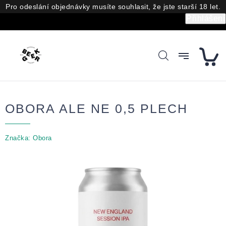
Přejít
Pro odeslání objednávky musíte souhlasit, že jste starší 18 let.
na
Přihlášení
obsah
OBORA ALE NE 0,5 PLECH
Značka:
Obora