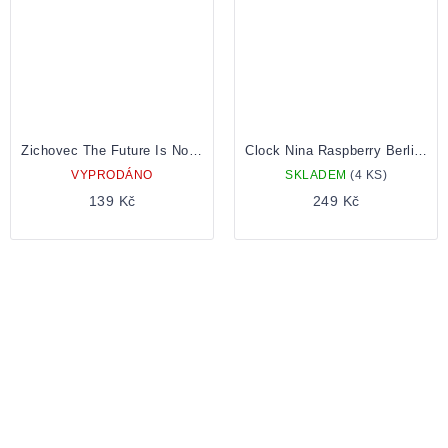
Zichovec The Future Is Now HBC 638 0,5 Plechovka
Clock Nina Raspberry Berliner Weisse 0,7
VYPRODÁNO
SKLADEM
(4 KS)
139 Kč
249 Kč