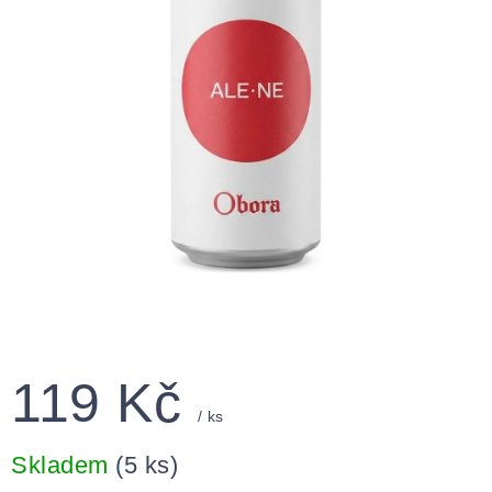
119 Kč
/ ks
Měrná
cena:
Skladem
(5 ks)