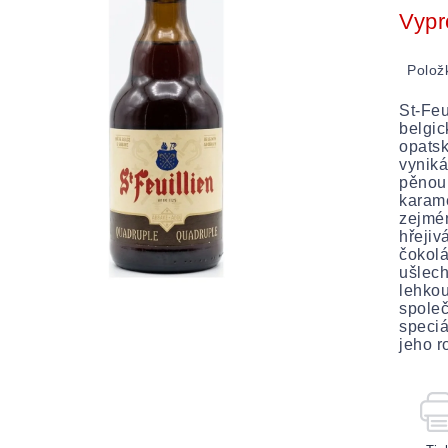
cena:
Vypr
Polož
St-Feu
belgic
opatsk
vynik
pěnou.
karam
zejmén
hřejiv
čokolá
ušlech
lehkou
společ
speciá
jeho r