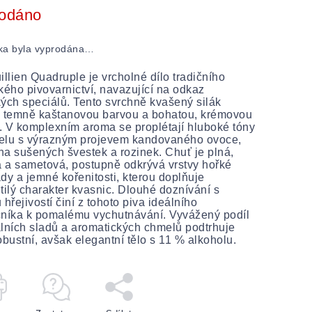
odáno
ka byla vyprodána…
illien Quadruple je vrcholné dílo tradičního
kého pivovarnictví, navazující na odkaz
ých speciálů. Tento svrchně kvašený silák
á temně kaštanovou barvou a bohatou, krémovou
 V komplexním aroma se proplétají hluboké tóny
elu s výrazným projevem kandovaného ovoce,
a sušených švestek a rozinek. Chuť je plná,
á a sametová, postupně odkrývá vrstvy hořké
dy a jemné kořenitosti, kterou doplňuje
tilý charakter kvasnic. Dlouhé doznívání s
 hřejivostí činí z tohoto piva ideálního
níka k pomalému vychutnávání. Vyvážený podíl
lních sladů a aromatických chmelů podtrhuje
obustní, avšak elegantní tělo s 11 % alkoholu.