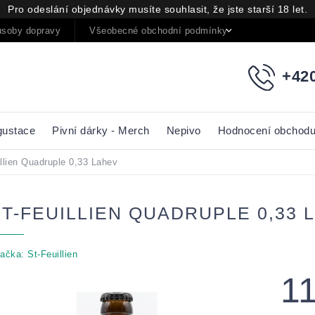
Pro odeslání objednávky musíte souhlasit, že jste starší 18 let.
soby dopravy
Všeobecné obchodní podmínky
Podmínky oc
+420
gustace
Pivní dárky - Merch
Nepivo
Hodnocení obchod
llien Quadruple 0,33 Lahev
ST-FEUILLIEN QUADRUPLE 0,33 
ačka:
St-Feuillien
1
Měrná