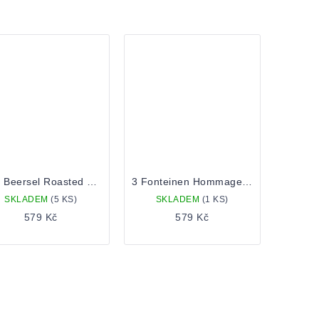
Oud Beersel Roasted Oolong Tea Lambiek 0,75 Lahev
3 Fonteinen Hommage 0,375l
SKLADEM
(5 KS)
SKLADEM
(1 KS)
579 Kč
579 Kč