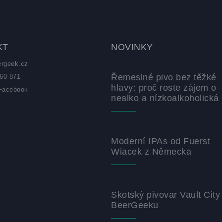
KT
NOVINKY
ergeek.cz
Řemeslné pivo bez těžké
60 871
hlavy: proč roste zájem o
Facebook
nealko a nízkoalkoholická 
z
Moderní IPAs od Fuerst
Wiacek z Německa
Skotský pivovar Vault City
BeerGeeku