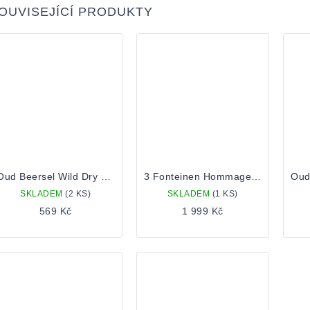
OUVISEJÍCÍ PRODUKTY
Oud Beersel Wild Dry Cider Rhubarb 0,75 Lahev
3 Fonteinen Hommage Oogst 2019 1,5l
SKLADEM
(2 KS)
SKLADEM
(1 KS)
569 Kč
1 999 Kč