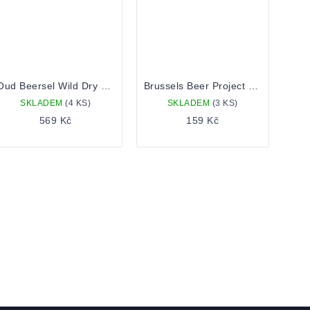
Oud Beersel Wild Dry Cider - Aged On Lambic Barrels 0,75 Lahev
Brussels Beer Project Jungle Joy 0,33 lahev
SKLADEM
(4 KS)
SKLADEM
(3 KS)
569 Kč
159 Kč