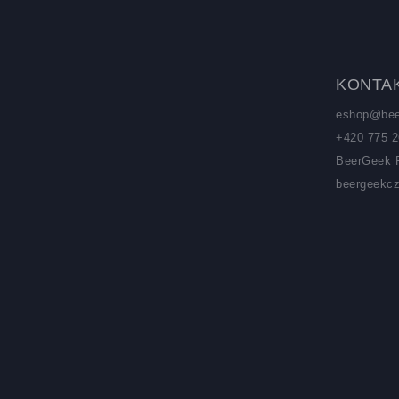
Zápatí
KONTA
eshop
@
be
+420 775 2
BeerGeek 
beergeekc