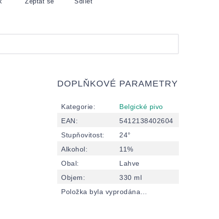
k
Zeptat se
Sdílet
DOPLŇKOVÉ PARAMETRY
Kategorie
:
Belgické pivo
EAN
:
5412138402604
Stupňovitost
:
24°
Alkohol
:
11%
Obal
:
Lahve
Objem
:
330 ml
Položka byla vyprodána…