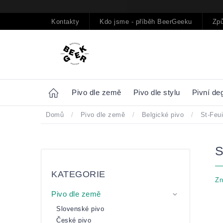
Přejít
na
obsah
Kontakty
Kdo jsme - příběh BeerGeeku
Způ
Home
Pivo dle země
Pivo dle stylu
Pivní de
Domů
/
Pivo dle země
/
Belgické pivo
/
St-Feui
Postranní
Přeskočit
panel
kategorie
KATEGORIE
Zn
Pivo dle země
Slovenské pivo
České pivo