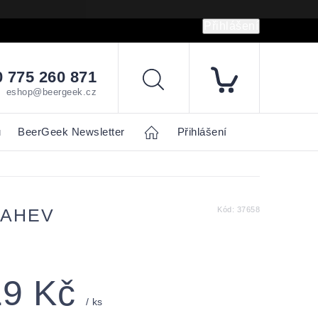
Přihlášení
hrany osobních údajů
Napište nám
 775 260 871
Hledat
eshop@beergeek.cz
u
BeerGeek Newsletter
Home
Přihlášení
LAHEV
Kód:
37658
19 Kč
/ ks